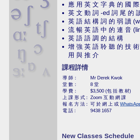
應 用 英 文 字 典 的 國 際 
英 文 動 詞 -ed 詞 尾 的 
英 語 結 構 詞 的 弱 讀 (wea
流 暢 英 語 中 的 連 音 (linki
英 語 語 調 的 結 構
增 強 英 語 聆 聽 的 技 術 及
用 與 推 介
課程詳情
導 師：
Mr Derek Kwok
堂 數：
8 堂
學 費：
$3,500 (包 括 教 材)
上 課 形 式 :
Zoom 互 動 網 課
報 名 方 法 :
可 於 網 上 或
WhatsAp
電 話 :
9438 1657
New Classes Schedule