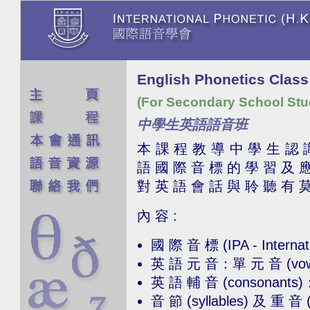
English Phonetics Class
(For Secondary School Stu
中學生英語語音班
本 課 程 教 導 中 學 生 認 
語 國 際 音 標 的 學 習 及 
對 英 語 會 話 與 聆 聽 有 莫
內 容 :
國 際 音 標 (IPA - Internati
英 語 元 音：單 元 音 (vowel
英 語 輔 音 (consonant
音 節 (syllables) 及 重 音 (