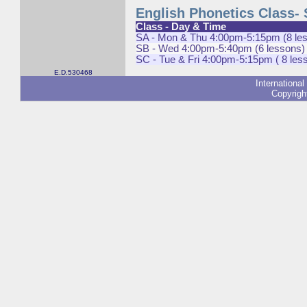
English Phonetics Class-
Class - Day & Time
SA - Mon & Thu 4:00pm-5:15pm (8 le
SB - Wed 4:00pm-5:40pm (6 lessons)
SC - Tue & Fri 4:00pm-5:15pm ( 8 les
E.D.530468
International
Copyrigh